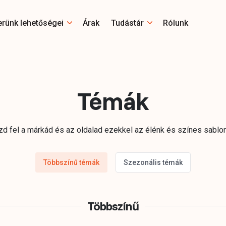
erünk lehetőségei
Árak
Tudástár
Rólunk
Témák
zd fel a márkád és az oldalad ezekkel az élénk és színes sablon
Többszínű témák
Szezonális témák
Többszínű