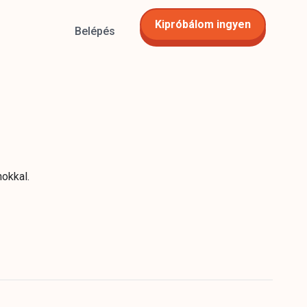
Kipróbálom ingyen
Belépés
okkal.