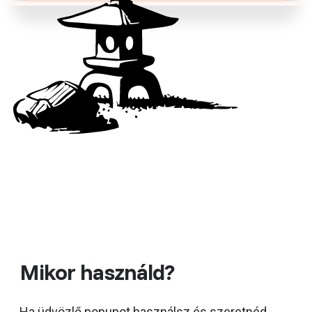
Mikor használd?
Ha üdvözlő popupot használsz és szeretnéd