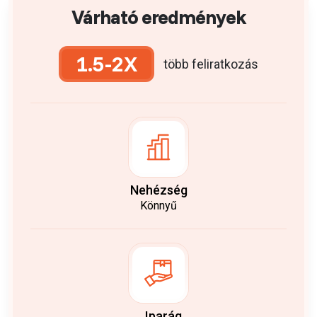
Várható eredmények
1.5-2X
több feliratkozás
Nehézség
Könnyű
Iparág