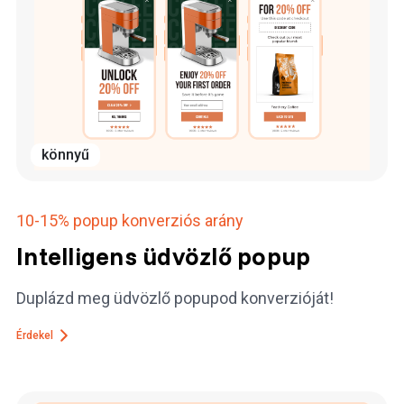
könnyű
10-15%
popup konverziós arány
Intelligens üdvözlő popup
Duplázd meg üdvözlő popupod konverzióját!
Érdekel