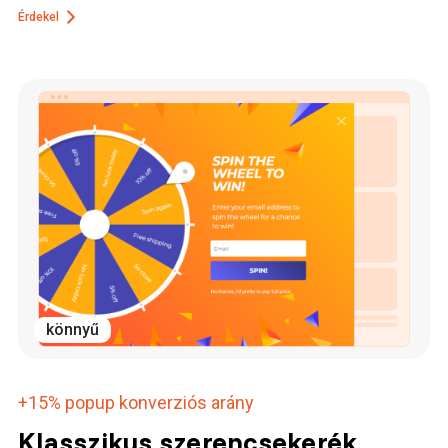
Érdekel
könnyű
+15%
popup konverziós arány
Klasszikus szerencsekerék