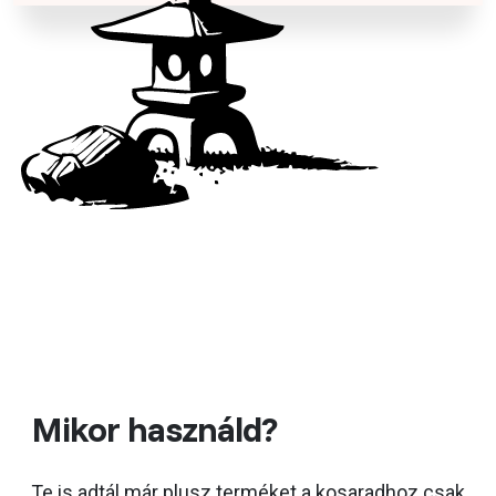
Mikor használd?
Te is adtál már plusz terméket a kosaradhoz csak