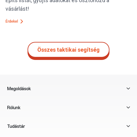
Építs listát, gyűjts adatokat és ösztönözd a
vásárlást!
Érdekel
Összes taktikai segítség
Megoldások
Rólunk
Tudástár